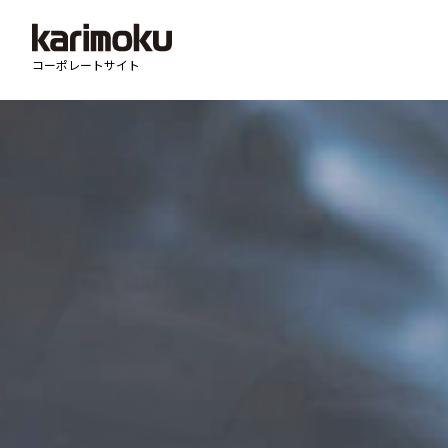
コーポレートサイト
検索キーワード入力
パーパス
ストーリー
ブランド
カリモク家具の歴史
製品ブランドライン
「木」へのこだわり