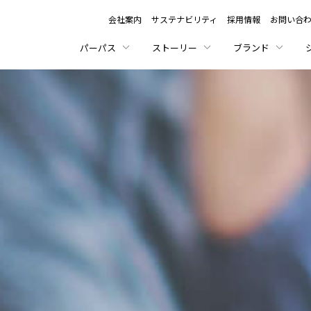
会社案内
サステナビリティ
採用情報
お問い合
パーパス
ストーリー
ブランド
カリモク家具が拓く未
カリモク家具の「定番」
私たちの「品質至上」
暮