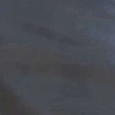
「木」と歩む
｢木｣という素材の魅力
沿革
「木」を巡る課題とカリモク家具の取り組み
｢木」を巡る対話１：｢原産地（林業事業者）｣との対話
｢木」を巡る対話２：「調達・加工担当者」との対話