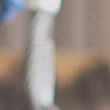
46モデル
キャストールチェア
トとの暮らしを楽しむ
子どもの成長とともに
ID BOARD
ボナシェルタ
い2人の生活に
ゆとりあるシニアライフに向け
て
 FIRST
N-DC01
の暮らしを楽しむ