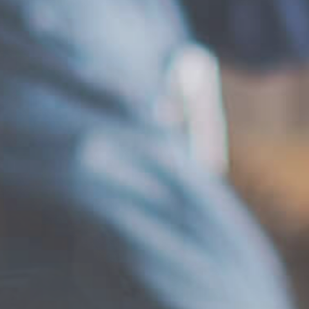
｢グローバル展開｣への挑戦
Kチェア
ZU
原材料の調達・管理
流通・販売
ペッ
｢コントラクト｣への挑戦
コロニアルWC60モデル
SOL
商品開発･デザイン
ショールーム
新し
木工加工技術で新たな可能性を拓く
モーガントンコレクション
THE
設計
物流・商品保管
自分
技術・品質保証
修理･メンテナンス
生産