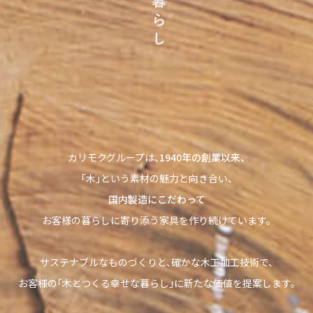
カリモクグループは、
1940年の創業以来、
｢木｣という素材の魅力と向き合い、
国内製造にこだわって
お客様の暮らしに寄り添う家具を作り続けています。
サステナブルなものづくりと、確かな木工加工技術で、
お客様の「木とつくる幸せな暮らし」に新たな価値を提案します。