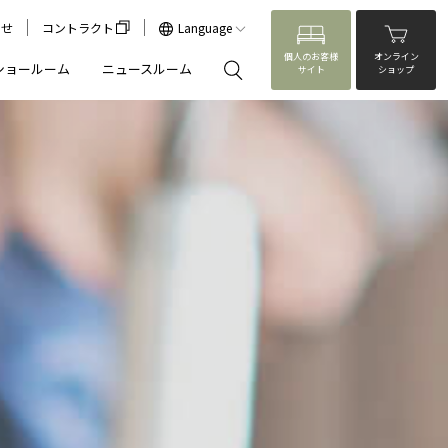
わせ
コントラクト
Language
個人のお客様
オンライン
ショールーム
ニュースルーム
サイト
ショップ
閉じる
閉じる
閉じる
来
らしに寄り添うカリモク家具