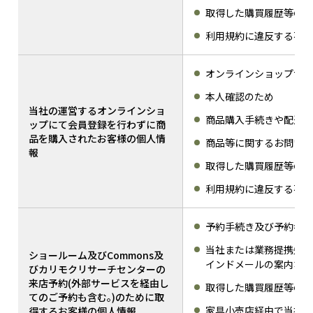
取得した購買履歴等の情
利用規約に違反する不正
オンラインショップサー
本人確認のため
当社の運営するオンラインショ
商品購入手続きや配送の
ップにて会員登録を行わずに商
品を購入されたお客様の個人情
商品等に関するお問い合
報
取得した購買履歴等の情
利用規約に違反する不正
予約手続き及び予約者の
当社または業務提携先か
ショールーム及びCommons及
インドメールの案内など
びカリモクリサーチセンターの
来店予約(外部サービスを経由し
取得した購買履歴等の情
てのご予約も含む。)のために取
家具小売店経由で当社シ
得するお客様の個人情報​