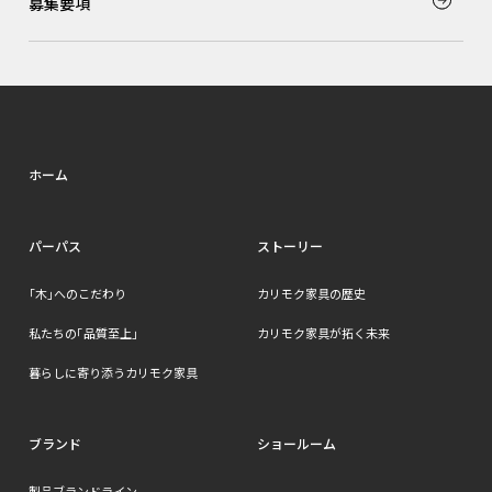
募集要項
ホーム
パーパス
ストーリー
｢木」へのこだわり
カリモク家具の歴史
私たちの「品質至上」
カリモク家具が拓く未来
暮らしに寄り添うカリモク家具
ブランド
ショールーム
製品ブランドライン