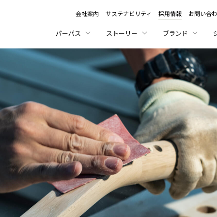
会社案内
サステナビリティ
採用情報
お問い合
パーパス
ストーリー
ブランド
カリモク家具が拓く未
カリモク家具の「定番」
私たちの「品質至上」
暮