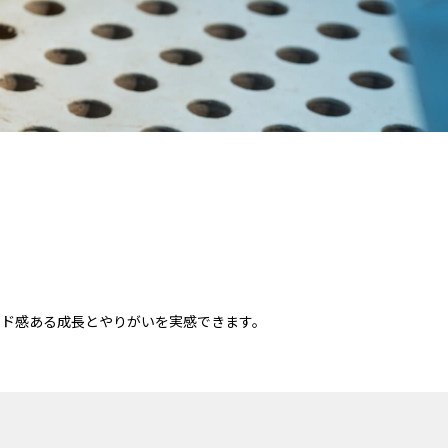
46モデル
キャストールチェア
トとの暮らしを楽しむ
子どもの成長とともに
ID BOARD
ボナシェルタ
い2人の生活に
ゆとりあるシニアライフに向け
て
 FIRST
N-DC01
の暮らしを楽しむ
ード感ある成長とやりがいを実感できます。