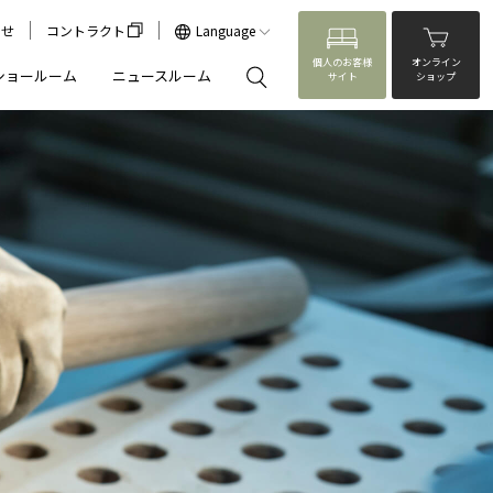
わせ
コントラクト
Language
個人のお客様
オンライン
ショールーム
ニュースルーム
サイト
ショップ
閉じる
閉じる
閉じる
来
らしに寄り添うカリモク家具