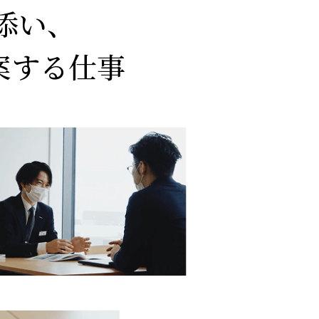
添い、
案する仕事