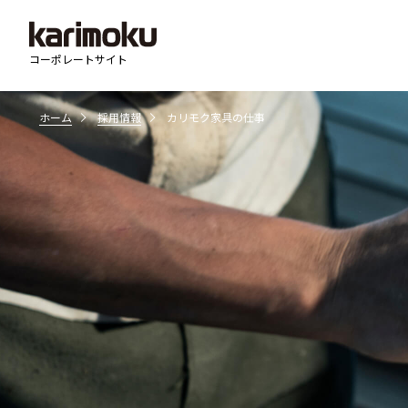
コーポレートサイト
検索キーワード入力
パーパス
ストーリー
ブランド
ホーム
採用情報
カリモク家具の仕事
カリモク家具の歴史
製品ブランドライン
「木」へのこだわり