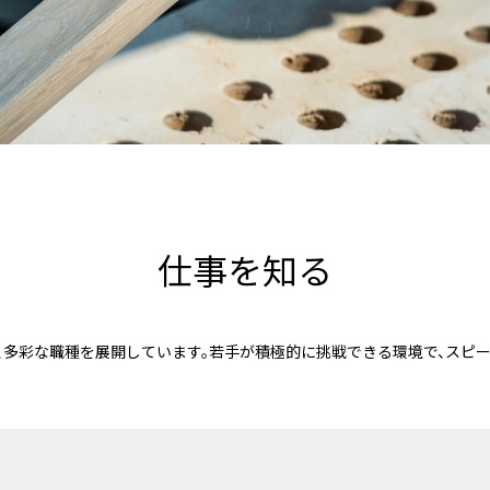
｢グローバル展開｣への挑戦
Kチェア
ZU
原材料の調達・管理
流通・販売
ペッ
｢コントラクト｣への挑戦
コロニアルWC60モデル
SOL
商品開発･デザイン
ショールーム
新し
木工加工技術で新たな可能性を拓く
モーガントンコレクション
THE
設計
物流・商品保管
自分
技術・品質保証
修理･メンテナンス
生産
仕事を知る
は、多彩な職種を展開しています。若手が積極的に挑戦できる環境で、スピ