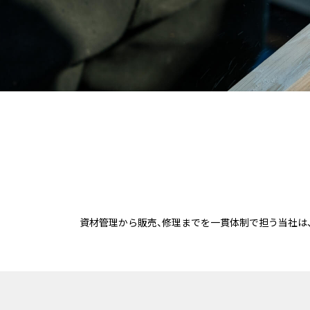
「木」と歩む
｢木｣という素材の魅力
沿革
「木」を巡る課題とカリモク家具の取り組み
｢木」を巡る対話１：｢原産地（林業事業者）｣との対話
｢木」を巡る対話２：「調達・加工担当者」との対話
資材管理から販売、修理までを​一貫体制で担う当社